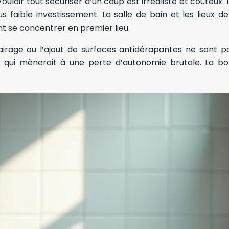
r. Vouloir tout sécuriser d’un coup est irréaliste et coûteu
s faible investissement. La salle de bain et les lieux de
nt se concentrer en premier lieu.
éclairage ou l’ajout de surfaces antidérapantes ne sont p
ve qui mènerait à une perte d’autonomie brutale. La b