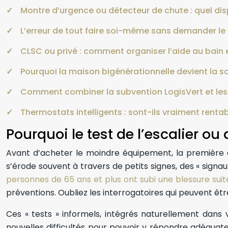
Montre d’urgence ou détecteur de chute : quel dispos
L’erreur de tout faire soi-même sans demander le c
CLSC ou privé : comment organiser l’aide au bain 
Pourquoi la maison bigénérationnelle devient la so
Comment combiner la subvention LogisVert et les 
Thermostats intelligents : sont-ils vraiment ren
Pourquoi le test de l’escalier ou
Avant d’acheter le moindre équipement, la première éta
s’érode souvent à travers de petits signes, des « signa
personnes de 65 ans et plus ont subi une blessure sui
préventions. Oubliez les interrogatoires qui peuvent être
Ces « tests » informels, intégrés naturellement dans v
nouvelles difficultés pour pouvoir y répondre adéquate