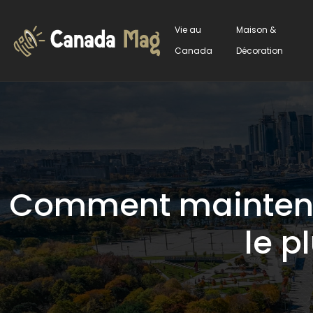
Vie au
Maison &
Canada
Décoration
Comment maintenir
le p