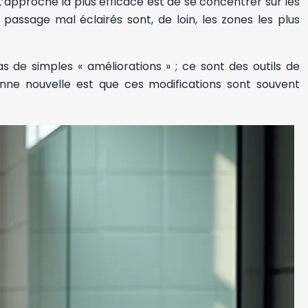
x. L’approche la plus efficace est de se concentrer sur les
 passage mal éclairés sont, de loin, les zones les plus
as de simples « améliorations » ; ce sont des outils de
onne nouvelle est que ces modifications sont souvent