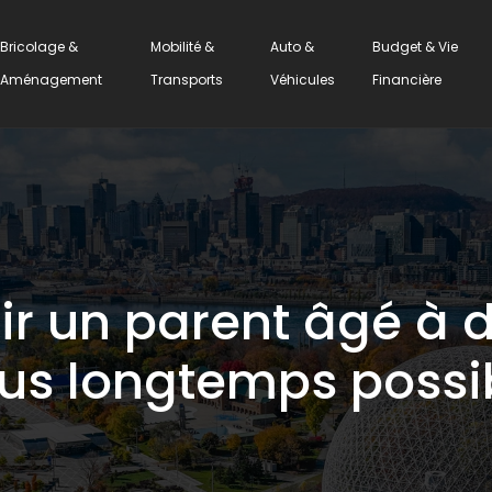
Bricolage &
Mobilité &
Auto &
Budget & Vie
Aménagement
Transports
Véhicules
Financière
 un parent âgé à do
lus longtemps possi