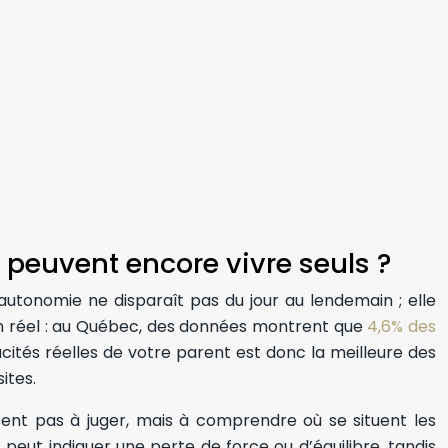
ts peuvent encore vivre seuls ?
’autonomie ne disparaît pas du jour au lendemain ; elle
bien réel : au Québec, des données montrent que
4,6% des
tés réelles de votre parent est donc la meilleure des
ites.
visent pas à juger, mais à comprendre où se situent les
peut indiquer une perte de force ou d’équilibre, tandis