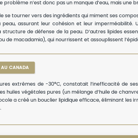
Le problème n’est donc pas un manque d’eau, mais une brèc
if de se tourner vers des ingrédients qui miment ses compo
la peau, assurant leur cohésion et leur imperméabilité
la structure de défense de la peau. D’autres lipides esse
t ou de macadamia), qui nourrissent et assouplissent l’ép
C AU CANADA
es extrêmes de -30°C, constatait l’inefficacité de ses 
 des huiles végétales pures (un mélange d’huile de chanv
cole a créé un bouclier lipidique efficace, éliminant le
.