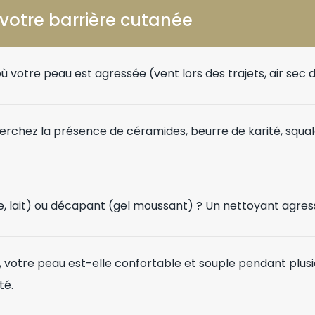
 votre barrière cutanée
 votre peau est agressée (vent lors des trajets, air sec 
herchez la présence de céramides, beurre de karité, squa
e, lait) ou décapant (gel moussant) ? Un nettoyant agressi
, votre peau est-elle confortable et souple pendant plusi
té.